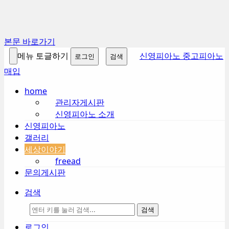
본문 바로가기
메뉴 토글하기
신영피아노 중고피아노
로그인
검색
매입
home
관리자게시판
신영피아노 소개
신영피아노
갤러리
세상이야기
freead
문의게시판
검색
검색
로그인