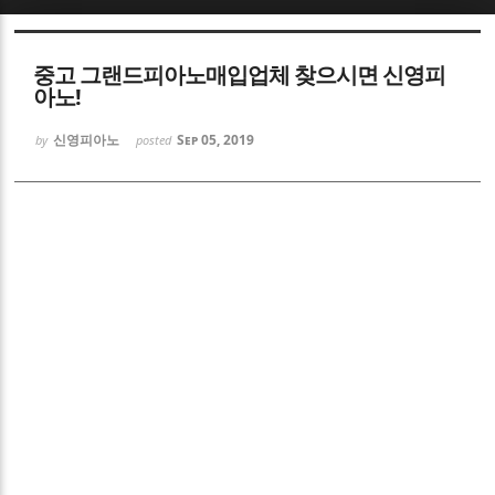
중고 그랜드피아노매입업체 찾으시면 신영피
아노!
신영피아노
Sep 05, 2019
by
posted