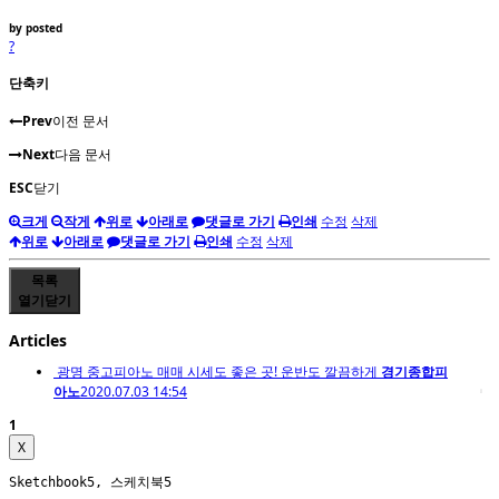
by
posted
?
단축키
Prev
이전 문서
Next
다음 문서
ESC
닫기
크게
작게
위로
아래로
댓글로 가기
인쇄
수정
삭제
위로
아래로
댓글로 가기
인쇄
수정
삭제
목록
열기
닫기
Articles
광명 중고피아노 매매 시세도 좋은 곳! 운반도 깔끔하게
경기종합피
아노
2020.07.03 14:54
1
X
Sketchbook5, 스케치북5