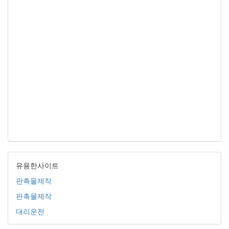
유용한사이트
판촉물제작
판촉물제작
대리운전