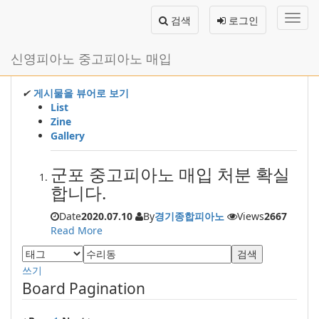
메
검색
로그인
뉴
토
글
본
신영피아노 중고피아노 매입
하
문
기
바
로
✔
게시물을 뷰어로 보기
가
List
기
Zine
Gallery
군포 중고피아노 매입 처분 확실
합니다.
Date
2020.07.10
By
경기종합피아노
Views
2667
Read More
검색
쓰기
Board Pagination