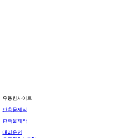
유용한사이트
판촉물제작
판촉물제작
대리운전