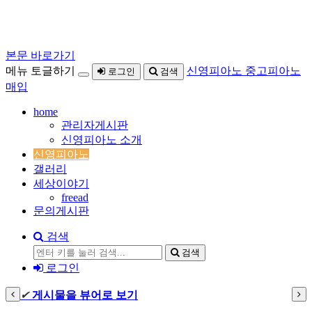
본문 바로가기
메뉴 토글하기
신영피아노 중고피아노
로그인
검색
매입
home
관리자게시판
신영피아노 소개
신영피아노
갤러리
세상이야기
freead
문의게시판
검색
검색
로그인
✔
게시물을 뷰어로 보기