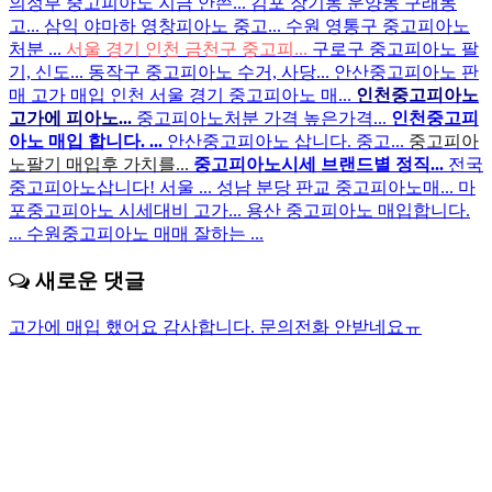
의정부 중고피아노 지금 안쓴...
김포 장기동 운양동 구래동
고...
삼익 야마하 영창피아노 중고...
수원 영통구 중고피아노
처분 ...
서울 경기 인천 금천구 중고피...
구로구 중고피아노 팔
기, 신도...
동작구 중고피아노 수거, 사당...
안산중고피아노 판
매 고가 매입
인천 서울 경기 중고피아노 매...
인천중고피아노
고가에 피아노...
중고피아노처분 가격 높은가격...
인천중고피
아노 매입 합니다. ...
안산중고피아노 삽니다. 중고...
중고피아
노팔기 매입후 가치를...
중고피아노시세 브랜드별 정직...
전국
중고피아노삽니다! 서울 ...
성남 분당 판교 중고피아노매...
마
포중고피아노 시세대비 고가...
용산 중고피아노 매입합니다.
...
수원중고피아노 매매 잘하는 ...
새로운 댓글
고가에 매입 했어요 감사합니다.
문의전화 안받네요ㅠ