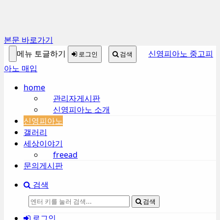
본문 바로가기
메뉴 토글하기
신영피아노 중고피
로그인
검색
아노 매입
home
관리자게시판
신영피아노 소개
신영피아노
갤러리
세상이야기
freead
문의게시판
검색
검색
로그인