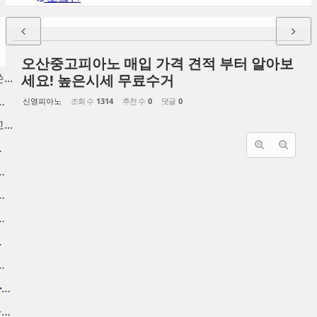
오산중고피아노 매입 가격 견적 부터 알아보
..
세요! 높은시세 무료수거
양동 구래동 고...
신영피아노
조회 수
1314
추천 수
0
댓글
0
..
분 ...
 금천구 중고피...
노 팔기, 신도...
노 수거, 사당...
가 매입
 중고피아노 매...
인천중고피아노 고가에 피아노...
중고피아노처분 가격 높은가격...