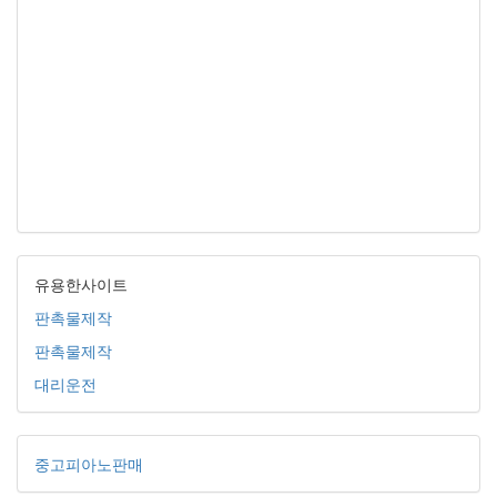
유용한사이트
판촉물제작
판촉물제작
대리운전
중고피아노판매