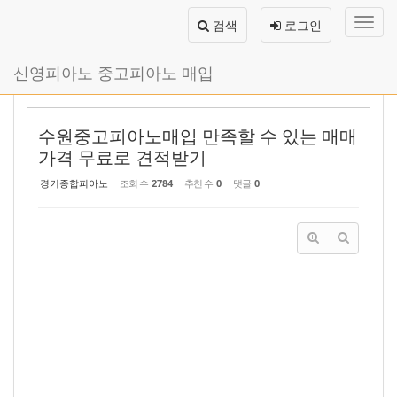
Sketchbook5, 스케치북5
Sketchbook5, 스케치북5
메
검색
로그인
뉴
토
글
본
신영피아노 중고피아노 매입
하
문
기
바
로
수원중고피아노매입 만족할 수 있는 매매
가
기
가격 무료로 견적받기
경기종합피아노
조회 수
2784
추천 수
0
댓글
0