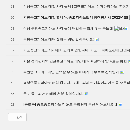
강남중고피아노 매입 가격 높게 ! 그랜드피아노, 야마하피아노, 영창피
61
인천중고피아노 매입 합니다. 중고피아노팔기 정직한시세 2022년도!
60
성남 분당중고피아노 가격 높에 매입하는 업체 찾는 분들께
59
수원중고피아노 매매 잘하는 방법 알아두세요!
58
마포중고피아노 시세대비 고가 매입합니다. 마포구 피아노판매 신영
57
서울 경기전지역 일산중고피아노 매입 매매 확실하게 알아보는 방법
56
수원중고피아노매입 만족할 수 있는 매매가격 무료로 견적받기
55
남양주중고피아노 매입 합니다. 그랜드피아노 가와이피아노 등 모든
54
군포 중고피아노 매입 처분 확실합니다.
53
[종로구] 종로중고피아노 전화로 무료견적 우선 받아보세요
52
1
검색