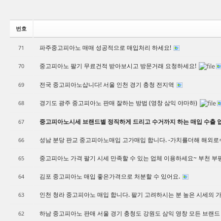
번호
파주중고피아노 매매 성공적으로 매입처리 하세요!
71
중고피아노 팔기 무료건적 받아보시고 방문거래 요청하세요!
70
전국 중고피아노삽니다! 서울 인천 경기 충청 전지역
69
경기도 광주 중고피아노 판매 잘하는 방법 (영창 삼익 야마하)
68
중고피아노시세 브랜드별 정직하게 드리고 수거까지 하는 매입 수출 업
67
성남 분당 판교 중고피아노매입 고가매입 합니다. -가치를더해 해외
66
중고피아노 가격 팔기 시세 만족할 수 있는 업체 이용하세요~ 부천 부
65
김포 중고피아노 매입 좋은가격으로 처분할 수 있어요.
64
인천 청라 중고피아노 매입 합니다. 팔기 고려하시는 분 높은 시세의 
63
하남 중고피아노 판매 서울 경기 충청도 강원도 삼익 영창 모든 브랜
62