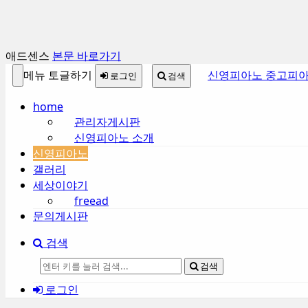
Sketchbook5, 스케치북5
Sketchbook5, 스케치북5
애드센스
본문 바로가기
메뉴 토글하기
신영피아노 중고피아
로그인
검색
home
관리자게시판
Sketchbook5, 스케치북5
Sketchbook5, 스케치북5
신영피아노 소개
신영피아노
갤러리
세상이야기
freead
문의게시판
검색
검색
로그인