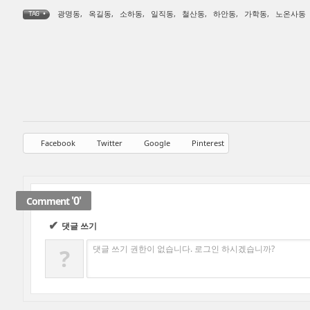
광명동
,
옥길동
,
소하동
,
일직동
,
철산동
,
하안동
,
가학동
,
노온사동
TAG •
Facebook
Twitter
Google
Pinterest
'0'
Comment
✔
댓글 쓰기
댓글 쓰기 권한이 없습니다. 로그인 하시겠습니까?
?