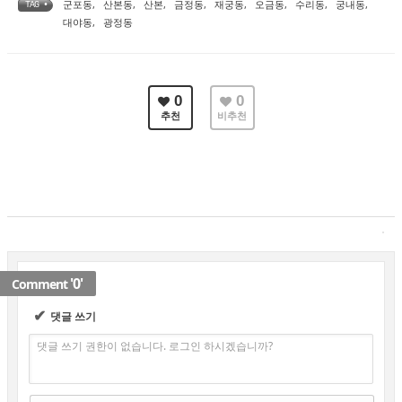
군포동
,
산본동
,
산본
,
금정동
,
재궁동
,
오금동
,
수리동
,
궁내동
,
TAG •
대야동
,
광정동
0
0
추천
비추천
'0'
Comment
✔
댓글 쓰기
댓글 쓰기 권한이 없습니다. 로그인 하시겠습니까?