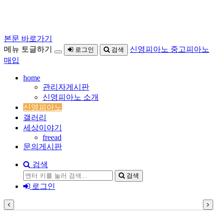
Sketchbook5, 스케치북5
본문 바로가기
메뉴 토글하기
신영피아노 중고피아노
로그인
검색
매입
home
관리자게시판
Sketchbook5, 스케치북5
신영피아노 소개
신영피아노
갤러리
세상이야기
freead
문의게시판
검색
검색
로그인