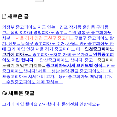
새로운 글
의정부 중고피아노 지금 안쓴...
김포 장기동 운양동 구래동
고...
삼익 야마하 영창피아노 중고...
수원 영통구 중고피아노
처분 ...
서울 경기 인천 금천구 중고피...
구로구 중고피아노 팔
기, 신도...
동작구 중고피아노 수거, 사당...
안산중고피아노 판
매 고가 매입
인천 서울 경기 중고피아노 매...
인천중고피아노
고가에 피아노...
중고피아노처분 가격 높은가격...
인천중고피
아노 매입 합니다. ...
안산중고피아노 삽니다. 중고...
중고피아
노팔기 매입후 가치를...
중고피아노시세 브랜드별 정직...
전국
중고피아노삽니다! 서울 ...
성남 분당 판교 중고피아노매...
마
포중고피아노 시세대비 고가...
용산 중고피아노 매입합니다.
...
수원중고피아노 매매 잘하는 ...
새로운 댓글
고가에 매입 했어요 감사합니다.
문의전화 안받네요ㅠ