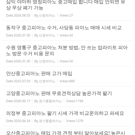
삼익 야마하 영창피아노 중고매입 합니다 매입 안되면 유
상 무상 폐기 가능
Date
2026.08.03
By
신영피아노
Views
27
동작구 중고피아노 수거, 사당동 피아노 매매 시세 비교
Date
2026.07.30
By
신영피아노
Views
42
수원 영통구 중고피아노 처분 방법, 안 쓰는 업라이트 피아
노 방문 수거 비용 문의
Date
2026.07.30
By
신영피아노
Views
50
안산중고피아노 판매 고가 매입
Date
2025.07.03
By
신영피아노
Views
800
고양중고피아노 판매 무료견적상담 높은가격 팔기
Date
2020.06.17
By
경기종합피아노
Views
1194
의정부 중고피아노 팔기 시세 가격 비교문의하고 파세요
Date
2020.06.24
By
경기종합피아노
Views
1279
오산중고피아노 매입 가격 견적 부터 알아보세요! 높은시