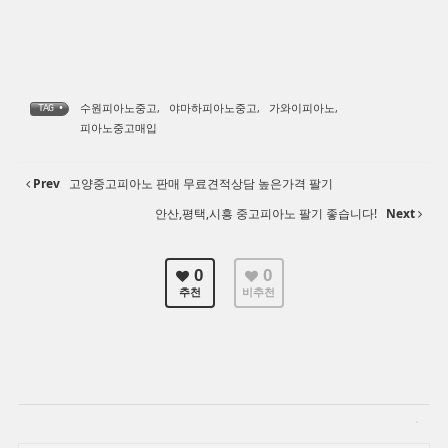
수원피아노중고
,
야마하피아노중고
,
가와이피아노
,
TAG •
피아노중고매입
Prev
고양중고피아노 판매 무료견적상담 높은가격 팔기
안산,평택,시흥 중고피아노 팔기 좋습니다!
Next
0
0
추천
비추천