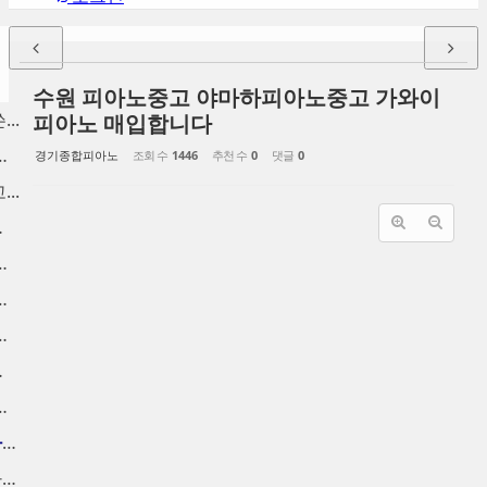
수원 피아노중고 야마하피아노중고 가와이
..
피아노 매입합니다
양동 구래동 고...
경기종합피아노
조회 수
1446
추천 수
0
댓글
0
..
분 ...
 금천구 중고피...
노 팔기, 신도...
노 수거, 사당...
가 매입
 중고피아노 매...
인천중고피아노 고가에 피아노...
중고피아노처분 가격 높은가격...