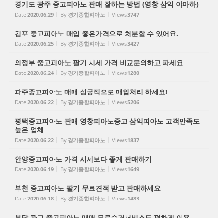
경기도 광주 중고피아노 판매 잘하는 방법 (영창 삼익 야마하)
Date
2020.06.29
By
경기종합피아노
Views
3747
김포 중고피아노 매입 좋은가격으로 처분할 수 있어요.
Date
2020.06.25
By
경기종합피아노
Views
3427
의정부 중고피아노 팔기 시세 가격 비교문의하고 파세요
Date
2020.06.24
By
경기종합피아노
Views
1280
파주중고피아노 매매 성공적으로 매입처리 하세요!
Date
2020.06.22
By
경기종합피아노
Views
5206
평택중고피아노 판매 영창피아노중고 삼익피아노 고객만족도
높은 업체
Date
2020.06.22
By
경기종합피아노
Views
1837
안양중고피아노 가격 시세보다 좋게 판매하기
Date
2020.06.19
By
경기종합피아노
Views
1649
부천 중고피아노 팔기 무료견적 받고 판매하세요
Date
2020.06.18
By
경기종합피아노
Views
1483
분당 판교 중고피아노 매매 무료수거서비스도 편하게 이용