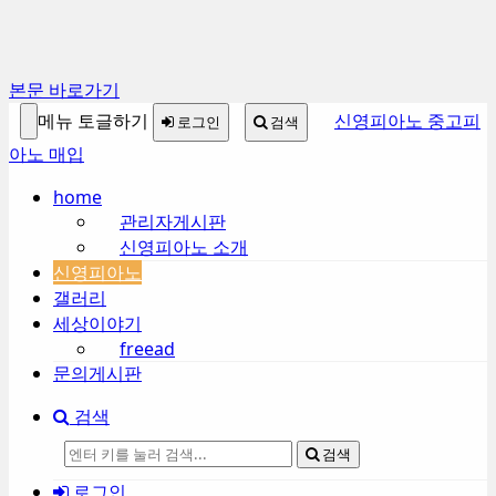
Sketchbook5, 스케치북5
본문 바로가기
메뉴 토글하기
신영피아노 중고피
로그인
검색
아노 매입
home
Sketchbook5, 스케치북5
관리자게시판
신영피아노 소개
신영피아노
갤러리
세상이야기
freead
문의게시판
검색
검색
로그인