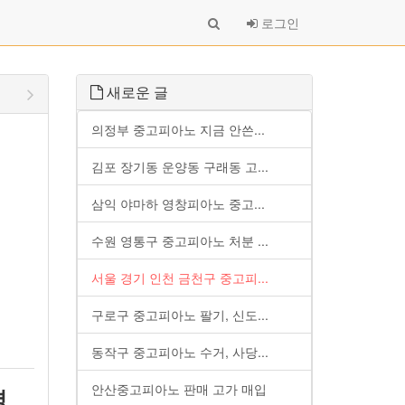
로그인
새로운 글
의정부 중고피아노 지금 안쓴...
김포 장기동 운양동 구래동 고...
삼익 야마하 영창피아노 중고...
수원 영통구 중고피아노 처분 ...
서울 경기 인천 금천구 중고피...
구로구 중고피아노 팔기, 신도...
동작구 중고피아노 수거, 사당...
안산중고피아노 판매 고가 매입
평