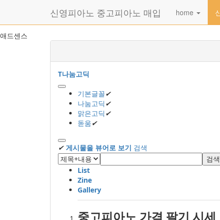
메
신영피아노 중고피아노 매입
home
뉴
토
글
본
애드센스
하
문
기
바
로
가
T
나눔고딕
기
기본글꼴
✔
나눔고딕
✔
맑은고딕
✔
돋움
✔
✔
게시물을 뷰어로 보기
검색
검색
List
Zine
Gallery
중고피아노 가격 팔기 시세 