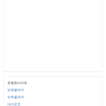
유용한사이트
판촉물제작
판촉물제작
대리운전