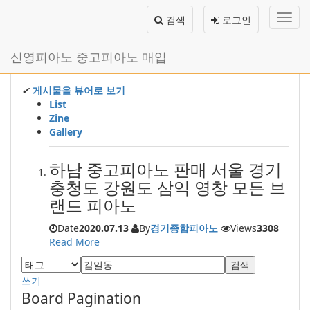
메
검색
로그인
뉴
토
글
본
신영피아노 중고피아노 매입
하
문
기
바
로
✔
게시물을 뷰어로 보기
가
List
기
Zine
Gallery
하남 중고피아노 판매 서울 경기
충청도 강원도 삼익 영창 모든 브
랜드 피아노
Date
2020.07.13
By
경기종합피아노
Views
3308
Read More
검색
쓰기
Board Pagination