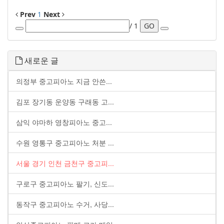
Prev
1
Next
/ 1
GO
새로운 글
의정부 중고피아노 지금 안쓴...
김포 장기동 운양동 구래동 고...
삼익 야마하 영창피아노 중고...
수원 영통구 중고피아노 처분 ...
서울 경기 인천 금천구 중고피...
구로구 중고피아노 팔기, 신도...
동작구 중고피아노 수거, 사당...