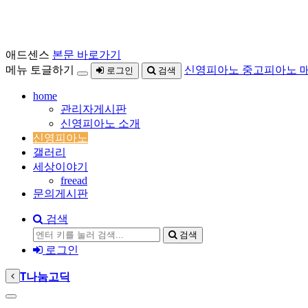
애드센스
본문 바로가기
메뉴 토글하기
신영피아노 중고피아노 
로그인
검색
home
관리자게시판
신영피아노 소개
신영피아노
갤러리
세상이야기
freead
문의게시판
검색
검색
로그인
T
나눔고딕