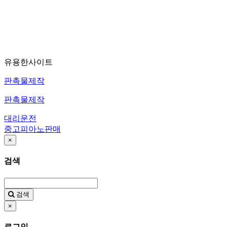
유용한사이트
판촉물제작
판촉물제작
대리운전
중고피아노판매
×
검색
검색
×
로그인