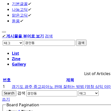
기본글꼴
✔
나눔고딕
✔
맑은고딕
✔
돋움
✔
✔
게시물을 뷰어로 보기
검색
검색
List
Zine
Gallery
List of Articles
번호
제목
1
경기도 광주 중고피아노 판매 잘하는 방법 (영창 삼익 야
검색
Search
쓰기
Board Pagination