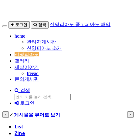
본
메
신영피아노 중고피아노 매입
로그인
검색
문
뉴
home
바
토
관리자게시판
로
글
신영피아노 소개
가
하
신영피아노
기
기
갤러리
세상이야기
freead
문의게시판
검색
검
로그인
색
✔
게시물을 뷰어로 보기
List
Zine