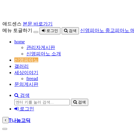
애드센스
본문 바로가기
메뉴 토글하기
신영피아노 중고피아노 
로그인
검색
home
관리자게시판
신영피아노 소개
신영피아노
갤러리
세상이야기
freead
문의게시판
검색
검색
로그인
T
나눔고딕