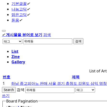
기본글꼴
✔
나눔고딕
✔
맑은고딕
✔
돋움
✔
✔
게시물을 뷰어로 보기
검색
검색
List
Zine
Gallery
List of Art
번호
제목
1
하남 중고피아노 판매 서울 경기 충청도 강원도 삼익 영창
검색
Search
쓰기
Board Pagination