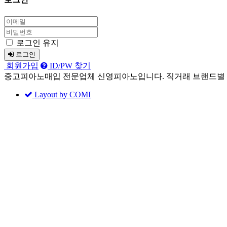
로그인 유지
로그인
회원가입
ID/PW 찾기
중고피아노매입 전문업체 신영피아노입니다. 직거래 브랜드별
Layout by COMI
Sketchbook5, 스케치북5
Sketchbook5, 스케치북5
X
나눔글꼴 설치 안내
이 PC에는
나눔글꼴
이 설치되어 있지 않습니다.