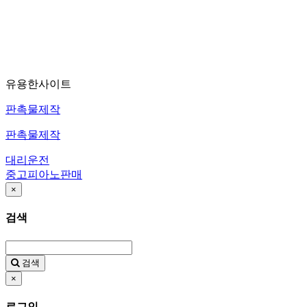
유용한사이트
판촉물제작
판촉물제작
대리운전
중고피아노판매
×
검색
검색
×
로그인