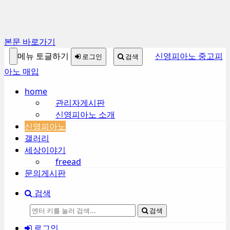
Sketchbook5, 스케치북5
본문 바로가기
메뉴 토글하기
신영피아노 중고피
로그인
검색
아노 매입
home
Sketchbook5, 스케치북5
관리자게시판
신영피아노 소개
신영피아노
갤러리
세상이야기
freead
문의게시판
검색
검색
로그인