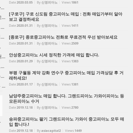
Date
2020.03.05
By
신영피아노
Views
1861
인천중고피아노 매입 합니다. ...
[구로구] 구로 신도림 중고피아노 매입 : 전화 매입가부터 알아
..
보고 결정하세요
Date
2020.01.31
By
신영피아노
Views
1411
중고피아노팔기 매입후 가치를...
중고피아노시세 브랜드별 정직...
[종로구] 종로중고피아노 전화로 무료견적 우선 받아보세요
Date
2020.01.31
By
신영피아노
Views
2509
울 ...
안성중고피아노 시세 정직한 가격에 매입 합니다.
..
Date
2020.01.29
By
신영피아노
Views
1383
마포중고피아노 시세대비 고가...
부평 구월동 계약 강화 연수구 중고피아노 매입 가격상담 후 거
용산 중고피아노 매입합니다. ...
래하세요!
Date
2020.01.17
By
신영피아노
Views
1381
..
남양주중고피아노 매입 합니다. 그랜드피아노 가와이피아노 등
모든피아노 수거
Date
2019.12.18
By
신영피아노
Views
2780
송파중고피아노 팔기 그랜드피아노 가와이 중고피아노 모두 매
합니다.
입 합니다.!
Date
2019.12.18
By
asiacapital2
Views
1449