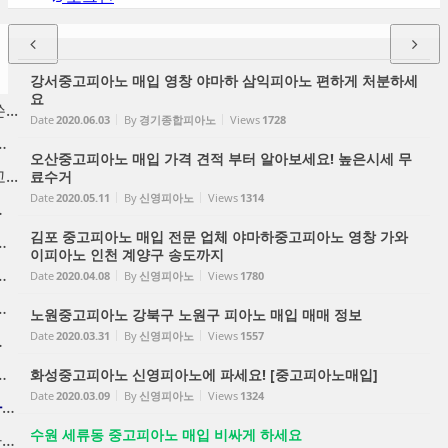
강서중고피아노 매입 영창 야마하 삼익피아노 편하게 처분하세
요
..
Date
2020.06.03
By
경기종합피아노
Views
1728
양동 구래동 고...
오산중고피아노 매입 가격 견적 부터 알아보세요! 높은시세 무
..
료수거
Date
2020.05.11
By
신영피아노
Views
1314
분 ...
김포 중고피아노 매입 전문 업체 야마하중고피아노 영창 가와
 금천구 중고피...
이피아노 인천 계양구 송도까지
노 팔기, 신도...
Date
2020.04.08
By
신영피아노
Views
1780
노 수거, 사당...
노원중고피아노 강북구 노원구 피아노 매입 매매 정보
Date
2020.03.31
By
신영피아노
Views
1557
가 매입
 중고피아노 매...
화성중고피아노 신영피아노에 파세요! [중고피아노매입]
Date
2020.03.09
By
신영피아노
Views
1324
인천중고피아노 고가에 피아노...
수원 세류동 중고피아노 매입 비싸게 하세요
중고피아노처분 가격 높은가격...