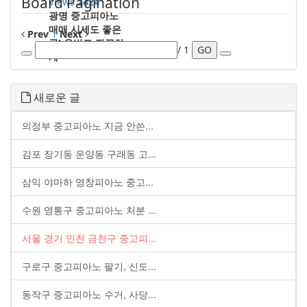
Board Pagination
Views
2424
광명 중고피아노
매매 시세도 좋은
Prev
1
Next
곳! 운반도 깔끔하
/ 1
GO
게
새로운 글
의정부 중고피아노 지금 안쓴...
김포 장기동 운양동 구래동 고...
삼익 야마하 영창피아노 중고...
수원 영통구 중고피아노 처분 ...
서울 경기 인천 금천구 중고피...
구로구 중고피아노 팔기, 신도...
동작구 중고피아노 수거, 사당...