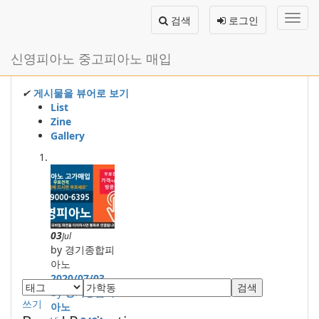
메
검색
로그인
뉴
토
글
본
신영피아노 중고피아노 매입
하
문
기
바
로
✔
게시물을 뷰어로 보기
가
List
기
Zine
Gallery
03
Jul
by 경기종합피
아노
2020/07/03
검색
by
경기종합피
쓰기
아노