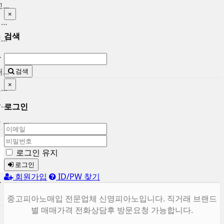
..
×
중고피아노팔기 매입후 가치를...
검색
중고피아노시세 브랜드별 정직...
울 ...
..
검색
×
마포중고피아노 시세대비 고가...
용산 중고피아노 매입합니다. ...
로그인
..
로그인 유지
로그인
회원가입
ID/PW 찾기
합니다.
중고피아노매입 전문업체 신영피아노입니다. 직거래 브랜드
별 매매가격 전화상담후 방문요청 가능합니다.