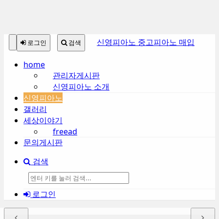
본
메
신영피아노 중고피아노 매입
로그인
검색
문
뉴
바
토
home
로
글
관리자게시판
가
하
신영피아노 소개
기
기
신영피아노
갤러리
세상이야기
freead
문의게시판
검색
검
로그인
색