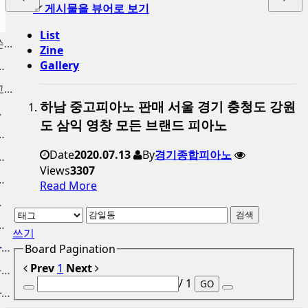
✔
게시물을 뷰어로 보기
List
..
Zine
Gallery
양동 구래동 고...
..
하남 중고피아노 판매 서울 경기 충청도 강원
분 ...
도 삼익 영창 모든 브랜드 피아노
 금천구 중고피...
Date
2020.07.13
By
경기종합피아노
노 팔기, 신도...
Views
3307
노 수거, 사당...
Read More
가 매입
검색
 중고피아노 매...
쓰기
인천중고피아노 고가에 피아노...
Board Pagination
Prev
1
Next
중고피아노처분 가격 높은가격...
/ 1
GO
인천중고피아노 매입 합니다. ...