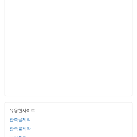
유용한사이트
판촉물제작
판촉물제작