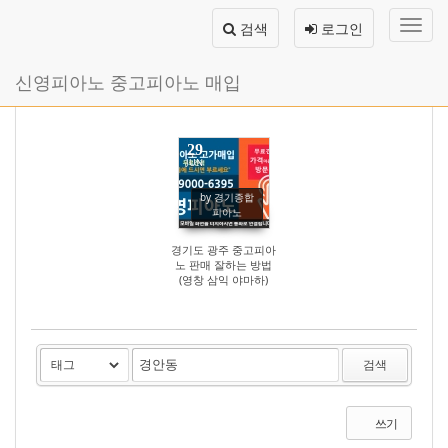
Sketchbook5, 스케치북5
Sketchbook5, 스케치북5
메
검색
로그인
뉴
토
글
본
신영피아노 중고피아노 매입
하
문
기
바
로
가
29
JUN
기
3745
by 경기종합
피아노
경기도 광주 중고피아
노 판매 잘하는 방법
(영창 삼익 야마하)
검색
쓰기