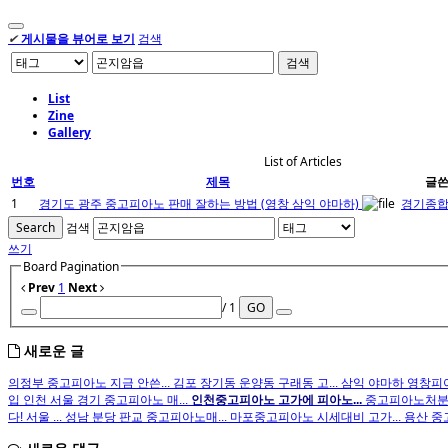
✔
게시물을 뷰어로 보기
검색
검색
List
Zine
Gallery
List of Articles
번호
제목
글
1
경기도 광주 중고피아노 판매 잘하는 방법 (영창 삼익 야마하)
경기종
Search
검색
쓰기
Board Pagination
Prev
1
Next
/ 1
GO
새로운 글
의정부 중고피아노 지금 안쓴...
김포 장기동 운양동 구래동 고...
삼익 야마하 영창피아
입
인천 서울 경기 중고피아노 매...
인천중고피아노 고가에 피아노...
중고피아노처분 
다! 서울 ...
성남 분당 판교 중고피아노매...
마포중고피아노 시세대비 고가...
용산 중