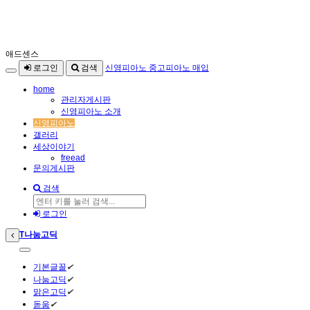
본
애드센스
메
문
로그인
검색
신영피아노 중고피아노 매입
뉴
바
토
로
home
관리자게시판
글
가
신영피아노 소개
하
기
신영피아노
기
갤러리
세상이야기
freead
문의게시판
검색
로그인
검
T
나눔고딕
색
기본글꼴
✔
나눔고딕
✔
맑은고딕
✔
돋움
✔