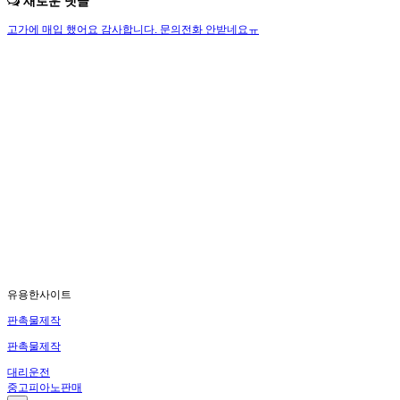
새로운 댓글
고가에 매입 했어요 감사합니다.
문의전화 안받네요ㅠ
유용한사이트
판촉물제작
판촉물제작
대리운전
중고피아노판매