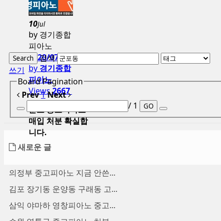
10
Jul
by 경기종합
피아노
2020/07/10
검색
Search
by
경기종합
쓰기
피아노
Board Pagination
Views
2667
Prev
1
Next
/ 1
GO
군포 중고피아노
매입 처분 확실합
니다.
새로운 글
의정부 중고피아노 지금 안쓴...
김포 장기동 운양동 구래동 고...
삼익 야마하 영창피아노 중고...