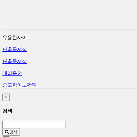
유용한사이트
판촉물제작
판촉물제작
대리운전
중고피아노판매
×
검색
검색