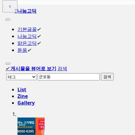
T
나눔고딕
기본글꼴
✔
나눔고딕
✔
맑은고딕
✔
돋움
✔
✔
게시물을 뷰어로 보기
검색
검색
List
Zine
Gallery