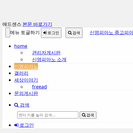
애드센스
본문 바로가기
메뉴 토글하기
신영피아노 중고피아
로그인
검색
home
관리자게시판
신영피아노 소개
신영피아노
갤러리
세상이야기
freead
문의게시판
검색
검색
로그인