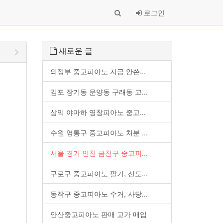
로그인
새로운 글
의정부 중고피아노 지금 안쓴...
김포 장기동 운양동 구래동 고...
삼익 야마하 영창피아노 중고...
수원 영통구 중고피아노 처분 ...
서울 경기 인천 금천구 중고피...
구로구 중고피아노 팔기, 신도...
동작구 중고피아노 수거, 사당...
안산중고피아노 판매 고가 매입