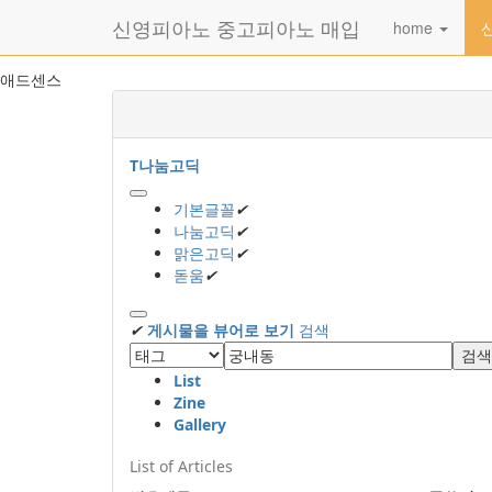
메
신영피아노 중고피아노 매입
home
뉴
토
글
본
애드센스
하
문
기
바
로
가
T
나눔고딕
기
기본글꼴
✔
나눔고딕
✔
맑은고딕
✔
돋움
✔
✔
게시물을 뷰어로 보기
검색
검색
List
Zine
Gallery
List of Articles