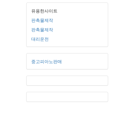
유용한사이트
판촉물제작
판촉물제작
대리운전
중고피아노판매