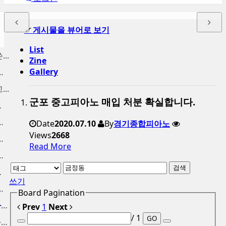
✔
게시물을 뷰어로 보기
List
..
Zine
Gallery
양동 구래동 고...
..
군포 중고피아노 매입 처분 확실합니다.
분 ...
 금천구 중고피...
Date
2020.07.10
By
경기종합피아노
Views
2668
노 팔기, 신도...
Read More
노 수거, 사당...
검색
가 매입
쓰기
 중고피아노 매...
Board Pagination
인천중고피아노 고가에 피아노...
Prev
1
Next
/ 1
GO
중고피아노처분 가격 높은가격...