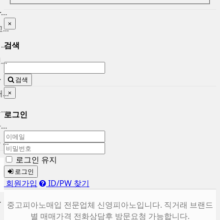
인천중고피아노 매입 합니다. ...
×
..
중고피아노팔기 매입후 가치를...
검색
중고피아노시세 브랜드별 정직...
울 ...
검색
..
×
마포중고피아노 시세대비 고가...
로그인
용산 중고피아노 매입합니다. ...
..
로그인 유지
로그인
회원가입
ID/PW 찾기
합니다.
중고피아노매입 전문업체 신영피아노입니다. 직거래 브랜드
별 매매가격 전화상담후 방문요청 가능합니다.