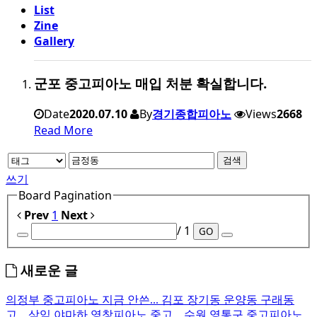
List
Zine
Gallery
군포 중고피아노 매입 처분 확실합니다.
Date
2020.07.10
By
경기종합피아노
Views
2668
Read More
검색
쓰기
Board Pagination
Prev
1
Next
/ 1
GO
새로운 글
의정부 중고피아노 지금 안쓴...
김포 장기동 운양동 구래동
고...
삼익 야마하 영창피아노 중고...
수원 영통구 중고피아노