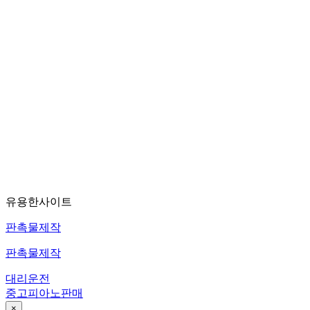
유용한사이트
판촉물제작
판촉물제작
대리운전
중고피아노판매
×