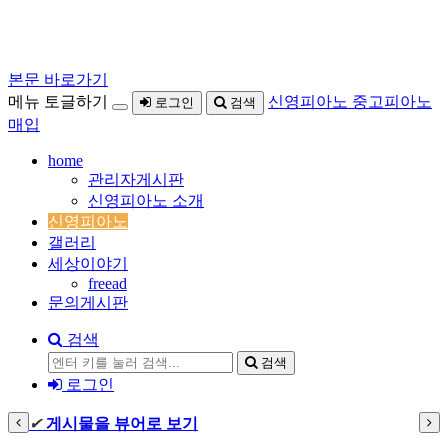
본문 바로가기
메뉴 토글하기
신영피아노 중고피아노
로그인
검색
매입
home
관리자게시판
신영피아노 소개
신영피아노
갤러리
세상이야기
freead
문의게시판
검색
검색
로그인
✔
게시물을 뷰어로 보기