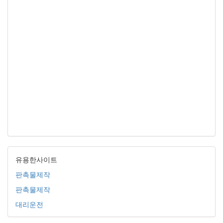
유용한사이트
판촉물제작
판촉물제작
대리운전