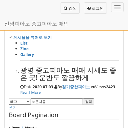
메
검색
로그인
뉴
토
글
본
신영피아노 중고피아노 매입
하
문
기
바
로
✔
게시물을 뷰어로 보기
가
List
기
Zine
Gallery
광명 중고피아노 매매 시세도 좋
은 곳! 운반도 깔끔하게
Date
2020.07.03
By
경기종합피아노
Views
2423
Read More
검색
쓰기
Board Pagination
Prev
1
Next