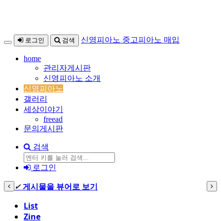
본
메
신영피아노 중고피아노 매입
로그인
검색
문
뉴
home
바
토
관리자게시판
로
글
신영피아노 소개
가
하
신영피아노
기
기
갤러리
세상이야기
freead
문의게시판
검색
검
로그인
색
✔
게시물을 뷰어로 보기
List
Zine