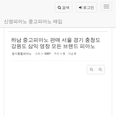
메
검색
로그인
뉴
토
글
본
신영피아노 중고피아노 매입
하
문
기
바
로
하남 중고피아노 판매 서울 경기 충청도
가
기
강원도 삼익 영창 모든 브랜드 피아노
경기종합피아노
조회 수
3307
추천 수
0
댓글
0