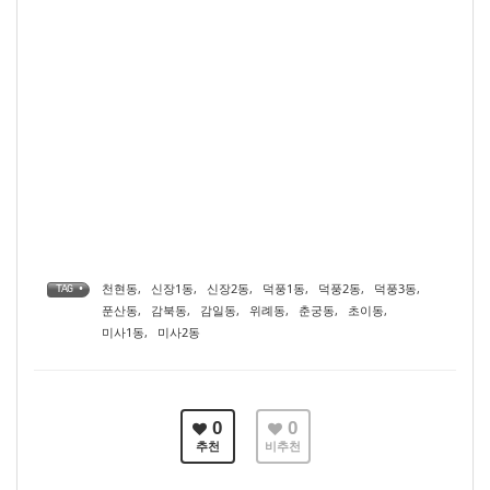
천현동
,
신장1동
,
신장2동
,
덕풍1동
,
덕풍2동
,
덕풍3동
,
TAG •
푼산동
,
감북동
,
감일동
,
위례동
,
춘궁동
,
초이동
,
미사1동
,
미사2동
0
0
추천
비추천