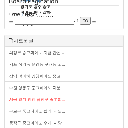
Board Pagination
Views
3747
경기도 광주 중고
피아노 판매 잘하
Prev
1
Next
는 방법 (영창 삼익
/ 1
GO
야마하)
새로운 글
의정부 중고피아노 지금 안쓴...
김포 장기동 운양동 구래동 고...
삼익 야마하 영창피아노 중고...
수원 영통구 중고피아노 처분 ...
서울 경기 인천 금천구 중고피...
구로구 중고피아노 팔기, 신도...
동작구 중고피아노 수거, 사당...