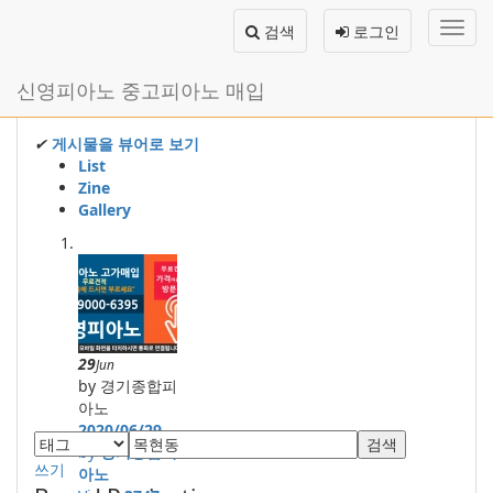
메
검색
로그인
뉴
토
글
본
신영피아노 중고피아노 매입
하
문
기
바
로
✔
게시물을 뷰어로 보기
가
List
기
Zine
Gallery
29
Jun
by 경기종합피
아노
2020/06/29
검색
by
경기종합피
쓰기
아노