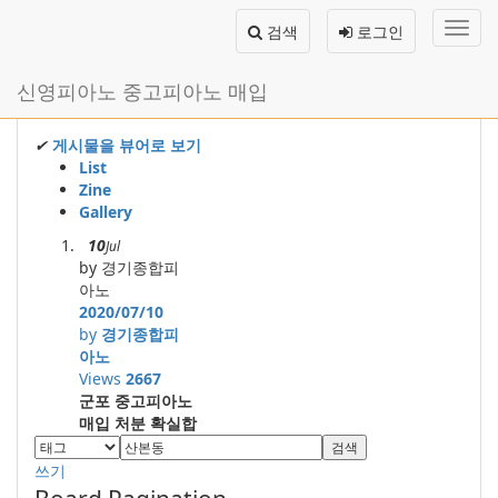
메
검색
로그인
뉴
토
글
본
신영피아노 중고피아노 매입
하
문
기
바
로
✔
게시물을 뷰어로 보기
가
List
기
Zine
Gallery
10
Jul
by 경기종합피
아노
2020/07/10
by
경기종합피
아노
Views
2667
군포 중고피아노
매입 처분 확실합
니다.
검색
쓰기