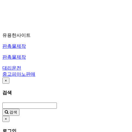
유용한사이트
판촉물제작
판촉물제작
대리운전
중고피아노판매
×
검색
검색
×
로그인