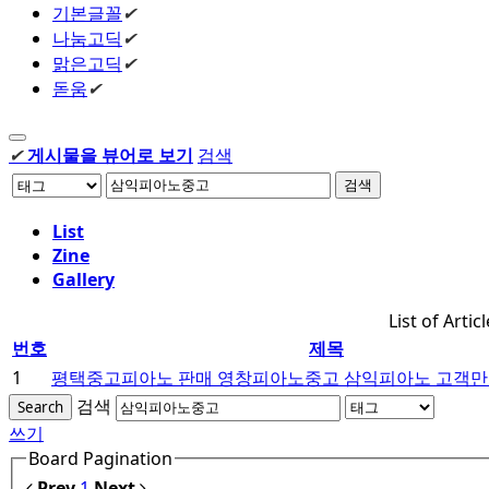
기본글꼴
✔
나눔고딕
✔
맑은고딕
✔
돋움
✔
✔
게시물을 뷰어로 보기
검색
검색
List
Zine
Gallery
List of Artic
번호
제목
1
평택중고피아노 판매 영창피아노중고 삼익피아노 고객만
검색
Search
쓰기
Board Pagination
Prev
1
Next