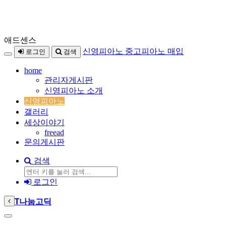
본
애드센스
메
문
신영피아노 중고피아노 매입
로그인
검색
뉴
바
home
토
로
관리자게시판
글
가
신영피아노 소개
하
기
신영피아노
기
갤러리
세상이야기
freead
문의게시판
검색
검
로그인
색
T
나눔고딕