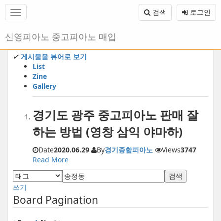
메
검색
로그인
뉴
토
글
본
신영피아노 중고피아노 매입
하
문
기
바
✔
게시물을 뷰어로 보기
로
List
가
Zine
기
Gallery
경기도 광주 중고피아노 판매 잘
하는 방법 (영창 삼익 야마하)
Date
2020.06.29
By
경기종합피아노
Views
3747
Read More
검색
쓰기
Board Pagination