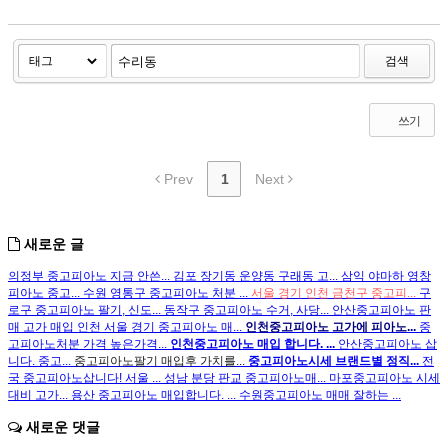
검색
쓰기
Prev
1
Next
새로운 글
의정부 중고피아노 지금 안쓴...
김포 장기동 운양동 구래동 고...
삼익 야마하 영창
피아노 중고...
수원 영통구 중고피아노 처분 ...
서울 경기 인천 금천구 중고피...
구
로구 중고피아노 팔기, 신도...
동작구 중고피아노 수거, 사당...
안산중고피아노 판
매 고가 매입
인천 서울 경기 중고피아노 매...
인천중고피아노 고가에 피아노...
중
고피아노처분 가격 높은가격...
인천중고피아노 매입 합니다. ...
안산중고피아노 삽
니다. 중고...
중고피아노팔기 매입후 가치를...
중고피아노시세 브랜드별 정직...
전
국 중고피아노삽니다! 서울 ...
성남 분당 판교 중고피아노매...
마포중고피아노 시세
대비 고가...
용산 중고피아노 매입합니다. ...
수원중고피아노 매매 잘하는 ...
새로운 댓글