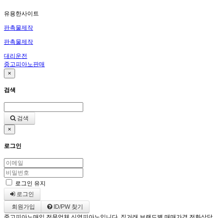
유용한사이트
판촉물제작
판촉물제작
대리운전
중고피아노판매
×
검색
검색
×
로그인
로그인 유지
로그인
회원가입
ID/PW 찾기
중고피아노매입 전문업체 신영피아노입니다. 직거래 브랜드별 매매가격 전화상담