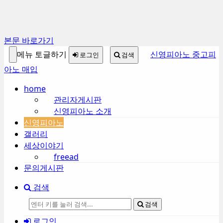
본문 바로가기
메뉴 토글하기
신영피아노 중고피
로그인
검색
아노 매입
home
관리자게시판
신영피아노 소개
신영피아노
갤러리
세상이야기
freead
문의게시판
검색
검색
로그인