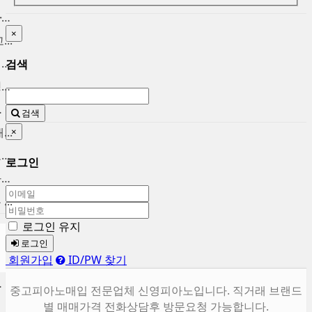
인천중고피아노 매입 합니다. ...
×
..
중고피아노팔기 매입후 가치를...
검색
중고피아노시세 브랜드별 정직...
울 ...
검색
..
×
마포중고피아노 시세대비 고가...
로그인
용산 중고피아노 매입합니다. ...
..
로그인 유지
로그인
회원가입
ID/PW 찾기
합니다.
중고피아노매입 전문업체 신영피아노입니다. 직거래 브랜드
별 매매가격 전화상담후 방문요청 가능합니다.