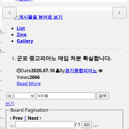
✔
게시물을 뷰어로 보기
List
..
Zine
Gallery
양동 구래동 고...
..
군포 중고피아노 매입 처분 확실합니다.
분 ...
 금천구 중고피...
Date
2020.07.10
By
경기종합피아노
Views
2666
노 팔기, 신도...
Read More
노 수거, 사당...
검색
가 매입
쓰기
 중고피아노 매...
Board Pagination
인천중고피아노 고가에 피아노...
Prev
1
Next
/ 1
GO
중고피아노처분 가격 높은가격...