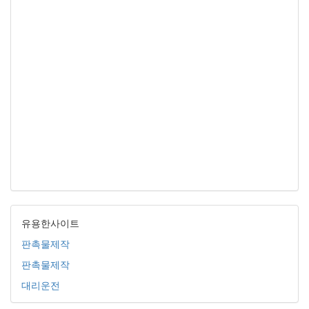
유용한사이트
판촉물제작
판촉물제작
대리운전