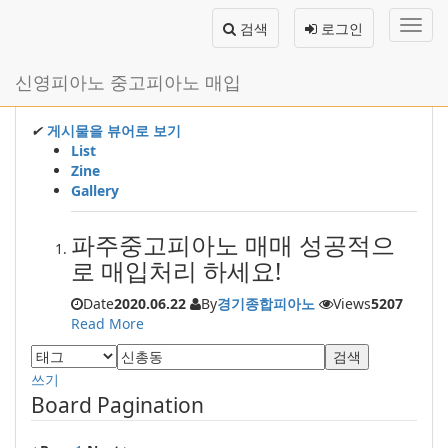
메
검색
로그인
뉴
토
글
본
신영피아노 중고피아노 매입
하
문
기
바
로
✔
게시물을 뷰어로 보기
가
List
기
Zine
Gallery
파주중고피아노 매매 성공적으
로 매입처리 하세요!
Date
2020.06.22
By
경기종합피아노
Views
5207
Read More
검색
쓰기
Board Pagination