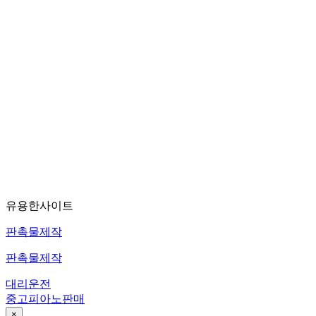
유용한사이트
판촉물제작
판촉물제작
대리운전
중고피아노판매
×