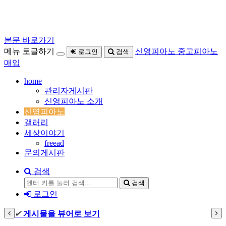
본문 바로가기
메뉴 토글하기
신영피아노 중고피아노
로그인
검색
매입
home
관리자게시판
신영피아노 소개
신영피아노
갤러리
세상이야기
freead
문의게시판
검색
검색
로그인
✔
게시물을 뷰어로 보기