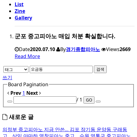
List
Zine
Gallery
군포 중고피아노 매입 처분 확실합니다.
Date
2020.07.10
By
경기종합피아노
Views
2669
Read More
검색
쓰기
Board Pagination
Prev
1
Next
/ 1
GO
새로운 글
의정부 중고피아노 지금 안쓴...
김포 장기동 운양동 구래동
고...
삼익 야마하 영창피아노 중고...
수원 영통구 중고피아노