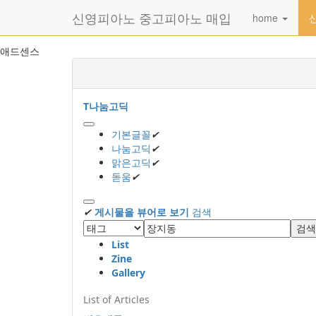
메
신영피아노 중고피아노 매입
home
뉴
토
글
본
애드센스
하
문
기
바
로
가
T
나눔고딕
기
기본글꼴
✔
나눔고딕
✔
맑은고딕
✔
돋움
✔
✔
게시물을 뷰어로 보기
검색
검색
List
Zine
Gallery
List of Articles