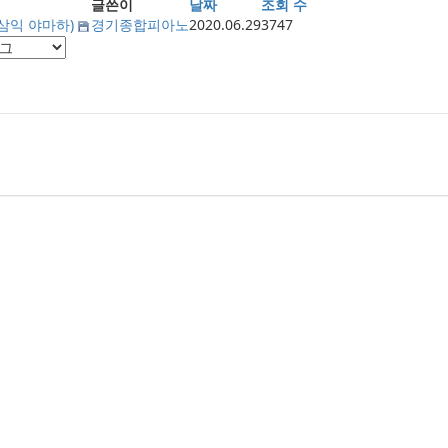
글쓴이
날짜
조회 수
삼익 야마하)
경기종합피아노
2020.06.29
3747