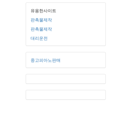
유용한사이트
판촉물제작
판촉물제작
대리운전
중고피아노판매