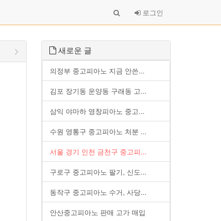
로그인
새로운 글
의정부 중고피아노 지금 안쓴...
김포 장기동 운양동 구래동 고...
삼익 야마하 영창피아노 중고...
수원 영통구 중고피아노 처분 ...
서울 경기 인천 금천구 중고피...
구로구 중고피아노 팔기, 신도...
동작구 중고피아노 수거, 사당...
안산중고피아노 판매 고가 매입