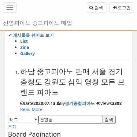
메
검색
로그인
뉴
토
글
본
신영피아노 중고피아노 매입
하
문
기
바
✔
게시물을 뷰어로 보기
로
List
가
Zine
기
Gallery
하남 중고피아노 판매 서울 경기
충청도 강원도 삼익 영창 모든 브
랜드 피아노
Date
2020.07.13
By
경기종합피아노
Views
3308
Read More
검색
쓰기
Board Pagination