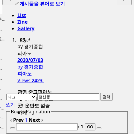
✔
게시물을 뷰어로 보기
List
..
Zine
Gallery
양동 구래동 고...
..
03
Jul
by 경기종합
분 ...
피아노
 금천구 중고피...
2020/07/03
by
경기종합
노 팔기, 신도...
피아노
노 수거, 사당...
Views
2423
가 매입
광명 중고피아노
검색
 중고피아노 매...
매매 시세도 좋은
쓰기
곳! 운반도 깔끔
인천중고피아노 고가에 피아노...
Board Pagination
하게
중고피아노처분 가격 높은가격...
Prev
1
Next
/ 1
GO
인천중고피아노 매입 합니다. ...