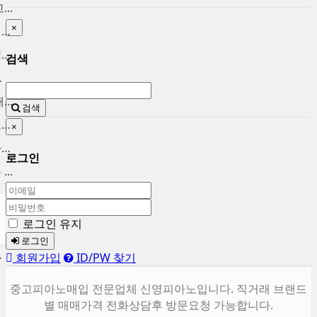
..
×
중고피아노팔기 매입후 가치를...
중고피아노시세 브랜드별 정직...
검색
울 ...
..
검색
마포중고피아노 시세대비 고가...
×
용산 중고피아노 매입합니다. ...
로그인
..
로그인 유지
로그인
합니다.
회원가입
ID/PW 찾기
중고피아노매입 전문업체 신영피아노입니다. 직거래 브랜드
별 매매가격 전화상담후 방문요청 가능합니다.