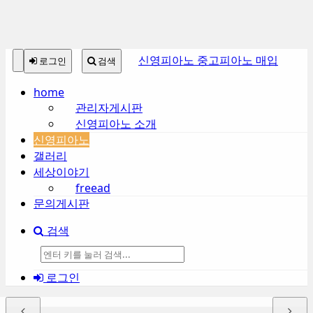
본
메
신영피아노 중고피아노 매입
로그인
검색
문
뉴
바
토
home
로
글
관리자게시판
가
하
신영피아노 소개
기
기
신영피아노
갤러리
세상이야기
freead
문의게시판
검색
검
로그인
색