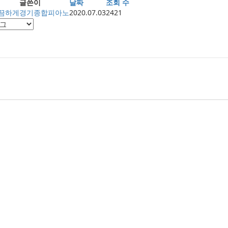
글쓴이
날짜
조회 수
깔끔하게
경기종합피아노
2020.07.03
2421