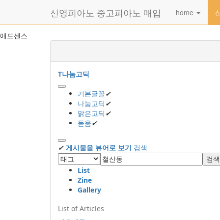
메
신영피아노 중고피아노 매입
home
뉴
토
글
본
애드센스
하
문
기
바
로
가
T
나눔고딕
기
기본글꼴
✔
나눔고딕
✔
맑은고딕
✔
돋움
✔
✔
게시물을 뷰어로 보기
검색
검색
List
Zine
Gallery
List of Articles