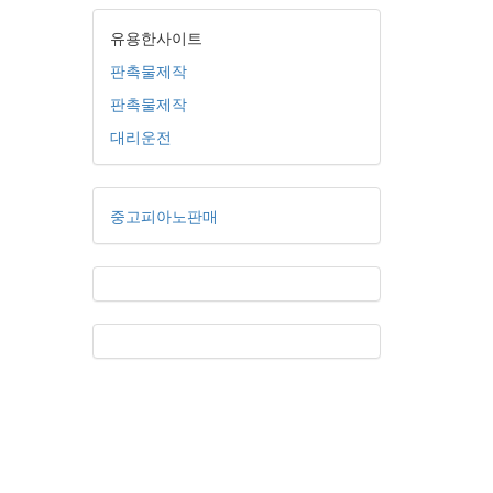
유용한사이트
판촉물제작
판촉물제작
대리운전
중고피아노판매