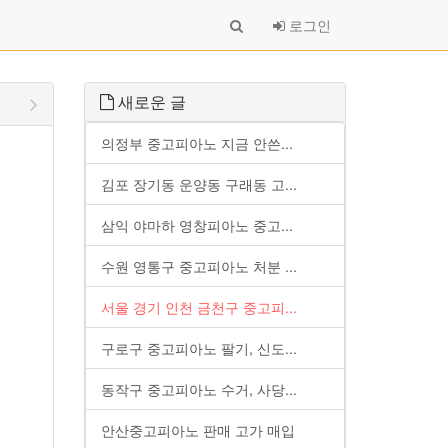
로그인
새로운 글
의정부 중고피아노 지금 안쓴...
김포 장기동 운양동 구래동 고...
삼익 야마하 영창피아노 중고...
수원 영통구 중고피아노 처분 ...
서울 경기 인천 금천구 중고피...
구로구 중고피아노 팔기, 신도...
동작구 중고피아노 수거, 사당...
안산중고피아노 판매 고가 매입