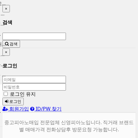
..
×
중고피아노팔기 매입후 가치를...
검색
중고피아노시세 브랜드별 정직...
울 ...
..
검색
×
마포중고피아노 시세대비 고가...
용산 중고피아노 매입합니다. ...
로그인
..
로그인 유지
로그인
회원가입
ID/PW 찾기
합니다.
중고피아노매입 전문업체 신영피아노입니다. 직거래 브랜드
별 매매가격 전화상담후 방문요청 가능합니다.