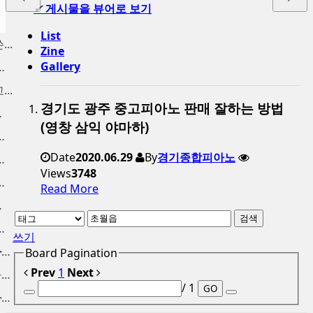
✔
게시물을 뷰어로 보기
List
..
Zine
Gallery
양동 구래동 고...
..
경기도 광주 중고피아노 판매 잘하는 방법
분 ...
(영창 삼익 야마하)
 금천구 중고피...
Date
2020.06.29
By
경기종합피아노
노 팔기, 신도...
Views
3748
노 수거, 사당...
Read More
가 매입
검색
 중고피아노 매...
쓰기
인천중고피아노 고가에 피아노...
Board Pagination
Prev
1
Next
중고피아노처분 가격 높은가격...
/ 1
GO
인천중고피아노 매입 합니다. ...