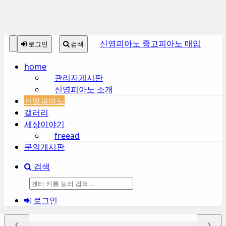
본
메
신영피아노 중고피아노 매입
로그인
검색
문
뉴
바
토
home
로
글
관리자게시판
가
하
신영피아노 소개
기
기
신영피아노
갤러리
세상이야기
freead
문의게시판
검색
검
로그인
색