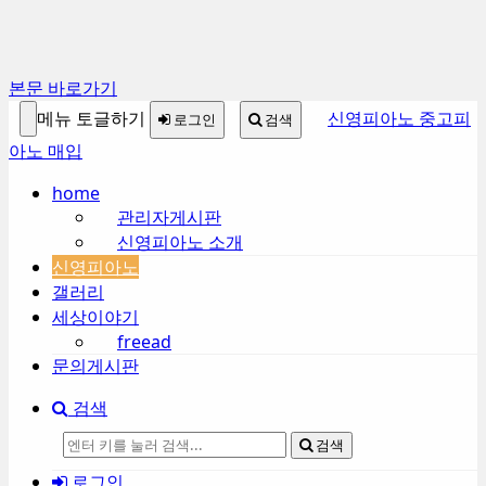
본문 바로가기
메뉴 토글하기
신영피아노 중고피
로그인
검색
아노 매입
home
관리자게시판
신영피아노 소개
신영피아노
갤러리
세상이야기
freead
문의게시판
검색
검색
로그인