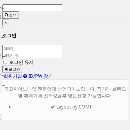
인천중고피아노 매입 합니다. ...
검색
..
×
중고피아노팔기 매입후 가치를...
로그인
중고피아노시세 브랜드별 정직...
울 ...
..
로그인 유지
마포중고피아노 시세대비 고가...
로그인
용산 중고피아노 매입합니다. ...
회원가입
ID/PW 찾기
..
중고피아노매입 전문업체 신영피아노입니다. 직거래 브랜드
별 매매가격 전화상담후 방문요청 가능합니다.
Layout by COMI
합니다.