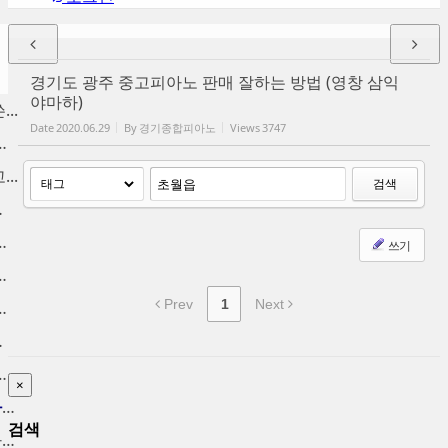
경기도 광주 중고피아노 판매 잘하는 방법 (영창 삼익
야마하)
..
Date
2020.06.29
By
경기종합피아노
Views
3747
양동 구래동 고...
..
검색
분 ...
 금천구 중고피...
쓰기
노 팔기, 신도...
Prev
1
Next
노 수거, 사당...
가 매입
 중고피아노 매...
×
인천중고피아노 고가에 피아노...
검색
중고피아노처분 가격 높은가격...