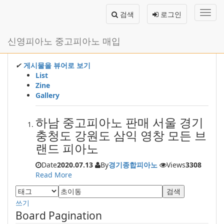
메
검색
로그인
뉴
토
글
본
신영피아노 중고피아노 매입
하
문
기
바
로
✔
게시물을 뷰어로 보기
가
List
기
Zine
Gallery
하남 중고피아노 판매 서울 경기
충청도 강원도 삼익 영창 모든 브
랜드 피아노
Date
2020.07.13
By
경기종합피아노
Views
3308
Read More
검색
쓰기
Board Pagination