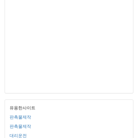
유용한사이트
판촉물제작
판촉물제작
대리운전