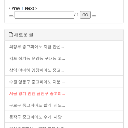
Prev
1
Next
/ 1
GO
새로운 글
의정부 중고피아노 지금 안쓴...
김포 장기동 운양동 구래동 고...
삼익 야마하 영창피아노 중고...
수원 영통구 중고피아노 처분 ...
서울 경기 인천 금천구 중고피...
구로구 중고피아노 팔기, 신도...
동작구 중고피아노 수거, 사당...