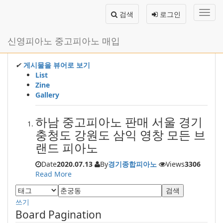
메
검색
로그인
뉴
토
글
본
신영피아노 중고피아노 매입
하
문
기
바
로
✔
게시물을 뷰어로 보기
가
List
기
Zine
Gallery
하남 중고피아노 판매 서울 경기
충청도 강원도 삼익 영창 모든 브
랜드 피아노
Date
2020.07.13
By
경기종합피아노
Views
3306
Read More
검색
쓰기
Board Pagination