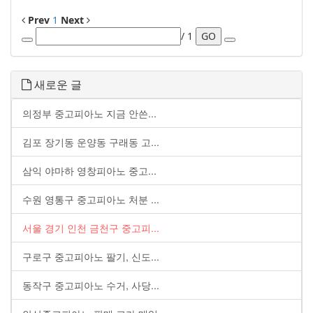
Prev
1
Next
/ 1
GO
새로운 글
의정부 중고피아노 지금 안쓴...
김포 장기동 운양동 구래동 고...
삼익 야마하 영창피아노 중고...
수원 영통구 중고피아노 처분 ...
서울 경기 인천 금천구 중고피...
구로구 중고피아노 팔기, 신도...
동작구 중고피아노 수거, 사당...