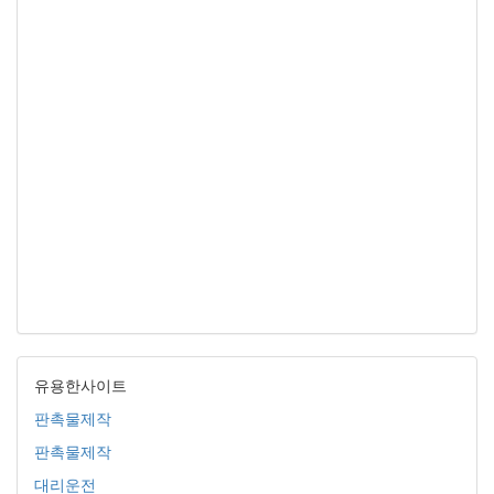
유용한사이트
판촉물제작
판촉물제작
대리운전