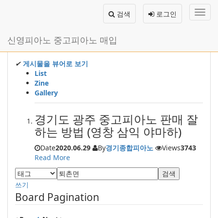
메
검색
로그인
뉴
토
글
본
신영피아노 중고피아노 매입
하
문
기
바
로
✔
게시물을 뷰어로 보기
가
List
기
Zine
Gallery
경기도 광주 중고피아노 판매 잘
하는 방법 (영창 삼익 야마하)
Date
2020.06.29
By
경기종합피아노
Views
3743
Read More
검색
쓰기
Board Pagination