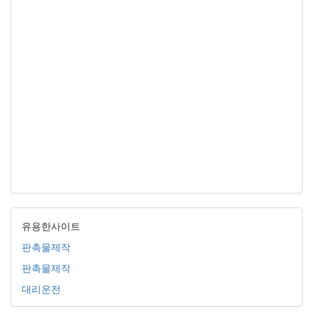
유용한사이트
판촉물제작
판촉물제작
대리운전