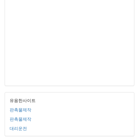
유용한사이트
판촉물제작
판촉물제작
대리운전