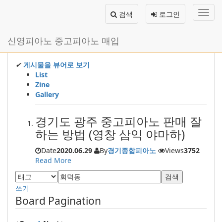
메
검색
로그인
뉴
토
글
본
신영피아노 중고피아노 매입
하
문
기
바
로
✔
게시물을 뷰어로 보기
가
List
기
Zine
Gallery
경기도 광주 중고피아노 판매 잘
하는 방법 (영창 삼익 야마하)
Date
2020.06.29
By
경기종합피아노
Views
3752
Read More
검색
쓰기
Board Pagination