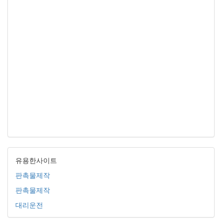
유용한사이트
판촉물제작
판촉물제작
대리운전