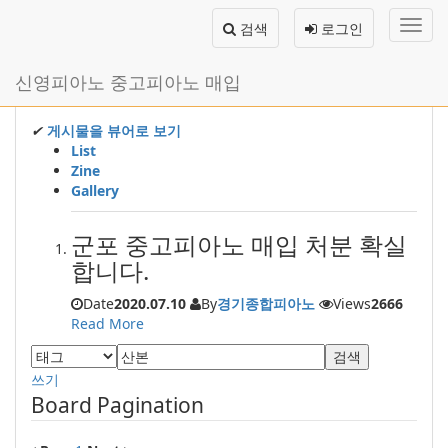
메
검색
로그인
뉴
토
글
본
신영피아노 중고피아노 매입
하
문
기
바
로
✔
게시물을 뷰어로 보기
가
List
기
Zine
Gallery
군포 중고피아노 매입 처분 확실
합니다.
Date
2020.07.10
By
경기종합피아노
Views
2666
Read More
검색
쓰기
Board Pagination