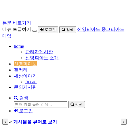
본문 바로가기
메뉴 토글하기
신영피아노 중고피아노
로그인
검색
매입
home
관리자게시판
신영피아노 소개
신영피아노
갤러리
세상이야기
freead
문의게시판
검색
검색
로그인
✔
게시물을 뷰어로 보기