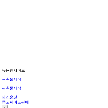
유용한사이트
판촉물제작
판촉물제작
대리운전
중고피아노판매
×