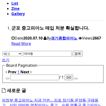
List
Zine
Gallery
군포 중고피아노 매입 처분 확실합니다.
Date
2020.07.10
By
경기종합피아노
Views
2667
Read More
검색
쓰기
Board Pagination
Prev
1
Next
/ 1
GO
새로운 글
의정부 중고피아노 지금 안쓴...
김포 장기동 운양동 구래동
고...
삼익 야마하 영창피아노 중고...
수원 영통구 중고피아노