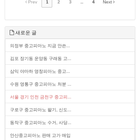
Prev
1
2
3
...
4
Next
새로운 글
의정부 중고피아노 지금 안쓴...
김포 장기동 운양동 구래동 고...
삼익 야마하 영창피아노 중고...
수원 영통구 중고피아노 처분 ...
서울 경기 인천 금천구 중고피...
구로구 중고피아노 팔기, 신도...
동작구 중고피아노 수거, 사당...
안산중고피아노 판매 고가 매입