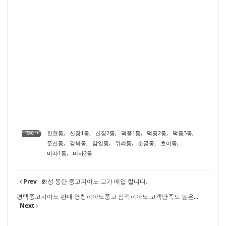
천현동
,
신장1동
,
신장2동
,
덕풍1동
,
덕풍2동
,
덕풍3동
,
TAG •
푼산동
,
감북동
,
감일동
,
위례동
,
춘궁동
,
초이동
,
미사1동
,
미사2동
Prev
화성 동탄 중고피아노 고가 매입 합니다.
평택중고피아노 판매 영창피아노중고 삼익피아노 고객만족도 높은...
Next