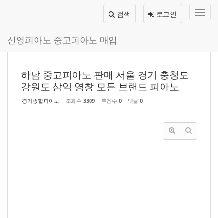
Sketchbook5, 스케치북5
Sketchbook5, 스케치북5
메
검색
로그인
뉴
토
글
본
신영피아노 중고피아노 매입
하
문
기
바
로
하남 중고피아노 판매 서울 경기 충청도
가
기
강원도 삼익 영창 모든 브랜드 피아노
경기종합피아노
조회 수
3309
추천 수
0
댓글
0