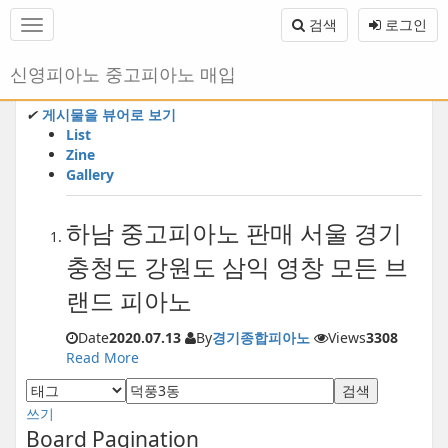
메
검색
로그인
뉴
토
글
본
신영피아노 중고피아노 매입
하
문
기
바
✔
게시물을 뷰어로 보기
로
List
가
Zine
기
Gallery
하남 중고피아노 판매 서울 경기
충청도 강원도 삼익 영창 모든 브
랜드 피아노
Date
2020.07.13
By
경기종합피아노
Views
3308
Read More
검색
쓰기
Board Pagination