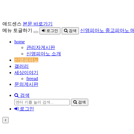
애드센스
본문 바로가기
메뉴 토글하기
신영피아노 중고피아노 
로그인
검색
home
관리자게시판
신영피아노 소개
신영피아노
갤러리
세상이야기
freead
문의게시판
검색
검색
로그인