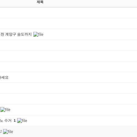
제목
인천 계양구 송도까지
정하세요
노 수거
1
!