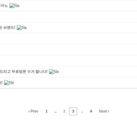
영피아노
든 브랜드!
격드리고 무료방문 수거 합니다!
거!
Prev
1
...
2
3
...
4
Next