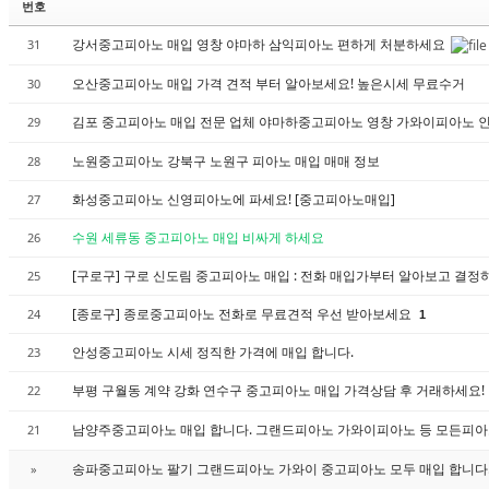
번호
강서중고피아노 매입 영창 야마하 삼익피아노 편하게 처분하세요
31
오산중고피아노 매입 가격 견적 부터 알아보세요! 높은시세 무료수거
30
김포 중고피아노 매입 전문 업체 야마하중고피아노 영창 가와이피아노 
29
노원중고피아노 강북구 노원구 피아노 매입 매매 정보
28
화성중고피아노 신영피아노에 파세요! [중고피아노매입]
27
수원 세류동 중고피아노 매입 비싸게 하세요
26
[구로구] 구로 신도림 중고피아노 매입 : 전화 매입가부터 알아보고 결
25
[종로구] 종로중고피아노 전화로 무료견적 우선 받아보세요
24
1
안성중고피아노 시세 정직한 가격에 매입 합니다.
23
부평 구월동 계약 강화 연수구 중고피아노 매입 가격상담 후 거래하세요!
22
남양주중고피아노 매입 합니다. 그랜드피아노 가와이피아노 등 모든피아
21
송파중고피아노 팔기 그랜드피아노 가와이 중고피아노 모두 매입 합니다.
»